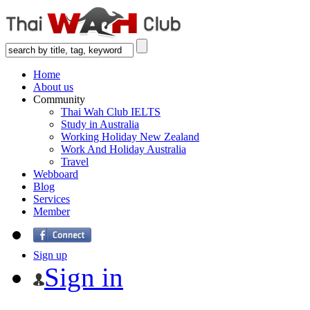
Home
About us
Community
Thai Wah Club IELTS
Study in Australia
Working Holiday New Zealand
Work And Holiday Australia
Travel
Webboard
Blog
Services
Member
Sign up
Sign in