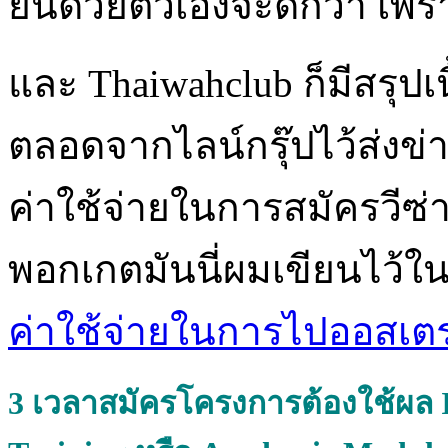
ยื่นด้วยตัวเองจะดีกว่า เพ
และ Thaiwahclub ก็มีสรุปเนื
ตลอดจากไลน์กรุ๊ปไว้ส่งข่
ค่าใช้จ่ายในการสมัครวีซ่าน
พอกเกตมันนี่ผมเขียนไว้ใ
ค่าใช้จ่ายในการไปออสเตร
3
เวลาสมัครโครงการต้องใช้ผล IE