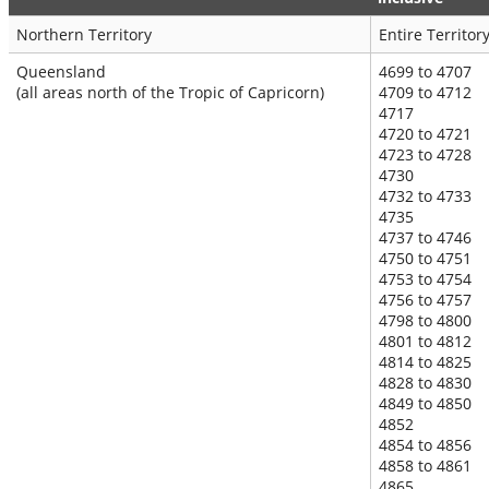
Northern Territory
Entire Territor
Queensland
4699 to 4707
(all areas north of the Tropic of Capricorn)
4709 to 4712
4717
4720 to 4721
4723 to 4728
4730
4732 to 4733
4735
4737 to 4746
4750 to 4751
4753 to 4754
4756 to 4757
4798 to 4800
4801 to 4812​​
4814 to 4825
4828 to 4830
4849 to 4850
4852
4854 to 4856
4858 to 4861
4865