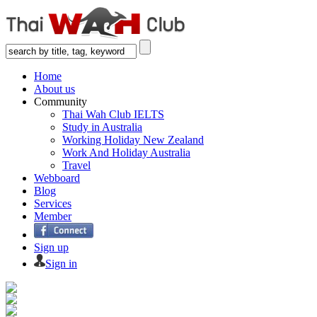
Home
About us
Community
Thai Wah Club IELTS
Study in Australia
Working Holiday New Zealand
Work And Holiday Australia
Travel
Webboard
Blog
Services
Member
Sign up
Sign in