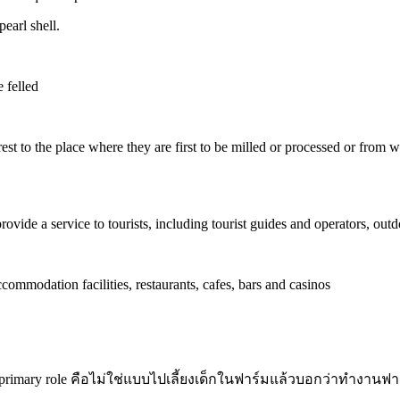
pearl shell.
e felled
forest to the place where they are first to be milled or processed or from
ovide a service to tourists, including tourist guides and operators, outdo
ccommodation facilities, restaurants, cafes, bars and casinos
น primary role คือไม่ใช่แบบไปเลี้ยงเด็กในฟาร์มแล้วบอกว่าทำงานฟา