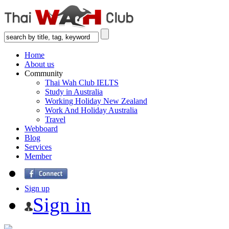
Home
About us
Community
Thai Wah Club IELTS
Study in Australia
Working Holiday New Zealand
Work And Holiday Australia
Travel
Webboard
Blog
Services
Member
Sign up
Sign in