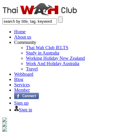
Home
About us
Community
Thai Wah Club IELTS
Study in Australia
Working Holiday New Zealand
Work And Holiday Australia
Travel
Webboard
Blog
Services
Member
Sign up
Sign in