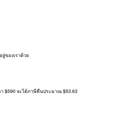
่อยู่ของเราด้วย
งราคา $590 จะได้ภาษีคืนประมาณ $53.63