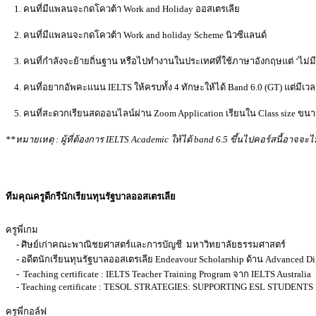
1. คนที่มีแพลนจะกดโควต้า Work and Holiday ออสเตรเลีย
2. คนที่มีแพลนจะกดโควต้า Work and holiday Scheme นิวซีแลนด์
3. คนที่กำลังจะย้ายถิ่นฐาน หรือไปทำงานในประเทศที่ใช้ภาษาอังกฤษแต่ ‘ไม่มีพื
4. คนที่อยากอัพคะแนน IELTS ให้ครบทั้ง 4 ทักษะให้ได้ Band 6.0 (GT) แต่มีเว
5. คนที่สะดวกเรียนสดออนไลน์ผ่าน Zoom Application เรียนใน Class size ขนาด
**หมายเหตุ :
ผู้ที่ต้องการ IELTS Academic ให้ได้ band 6.5 ขึ้นไปคอร์สนี้อ
ทีมคุณครูดีกรีนักเรียนทุนรัฐบาลออสเตรเลีย
ครูพี่เกม
- ศิษย์เก่าคณะพาณิชยศาสตร์และการบัญชี มหาวิทยาลัยธรรมศาสตร์
- อดีตนักเรียนทุนรัฐบาลออสเตรเลีย Endeavour Scholarship ด้าน Advanced Di
- Teaching certificate : IELTS Teacher Training Program จาก IELTS Australia
- Teaching certificate : TESOL STRATEGIES: SUPPORTING ESL STUDE
ครูพี่กอล์ฟ