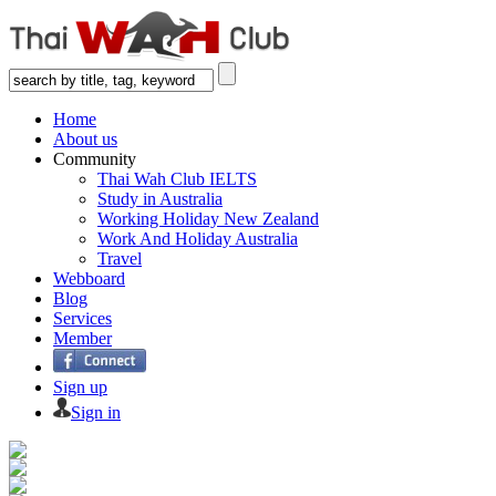
Home
About us
Community
Thai Wah Club IELTS
Study in Australia
Working Holiday New Zealand
Work And Holiday Australia
Travel
Webboard
Blog
Services
Member
Sign up
Sign in