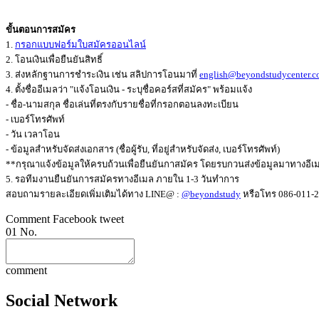
ขั้นตอนการสมัคร
1.
กรอกแบบฟอร์มใบสมัครออนไลน์
2. โอนเงินเพื่อยืนยันสิทธิ์
3. ส่งหลักฐานการชำระเงิน เช่น สลิปการโอนมาที่
english@beyondstudycenter.
4. ตั้งชื่ออีเมลว่า "แจ้งโอนเงิน - ระบุชื่อคอร์สที่สมัคร" พร้อมแจ้ง
- ชื่อ-นามสกุล ชื่อเล่นที่ตรงกับรายชื่อที่กรอกตอนลงทะเบียน
- เบอร์โทรศัพท์
- วัน เวลาโอน
- ข้อมูลสำหรับจัดส่งเอกสาร (ชื่อผู้รับ, ที่อยู่สำหรับจัดส่ง, เบอร์โทรศัพท์)
**กรุณาแจ้งข้อมูลให้ครบถ้วนเพื่อยืนยันกาสมัคร โดยรบกวนส่งข้อมูลมาทางอีเม
5. รอทีมงานยืนยันการสมัครทางอีเมล ภายใน 1-3 วันทำการ
สอบถามรายละเอียดเพิ่มเติมได้ทาง LINE@ :
@beyondstudy
หรือโทร 086-011-2
Comment
Facebook
tweet
01
No.
comment
Social Network