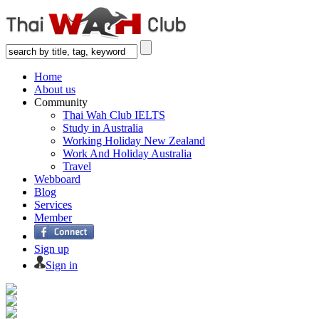
Home
About us
Community
Thai Wah Club IELTS
Study in Australia
Working Holiday New Zealand
Work And Holiday Australia
Travel
Webboard
Blog
Services
Member
Sign up
Sign in